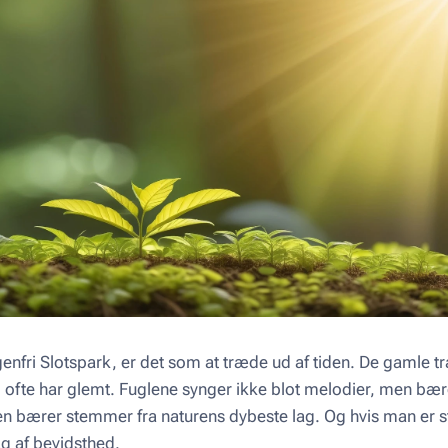
enfri Slotspark, er det som at træde ud af tiden. De gamle
i ofte har glemt. Fuglene synger ikke blot melodier, men bæ
den bærer stemmer fra naturens dybeste lag. Og hvis man er stil
g af bevidsthed.