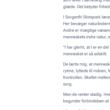
glæde. Det betyder frihed,
I Sorgenfri Slotspark lær
Her bevæger naturånderne
Andre er mægtige væsener,
menneskets indre natur, o
"I har glemt, at I er en d
mennesket er så adskilt.
De lærte mig, at mennes
rytme, lyttede til månen
Kontrollen. Skellet mellem
sorg.
Men de venter stadig. Hve
begynder forbindelsen at 