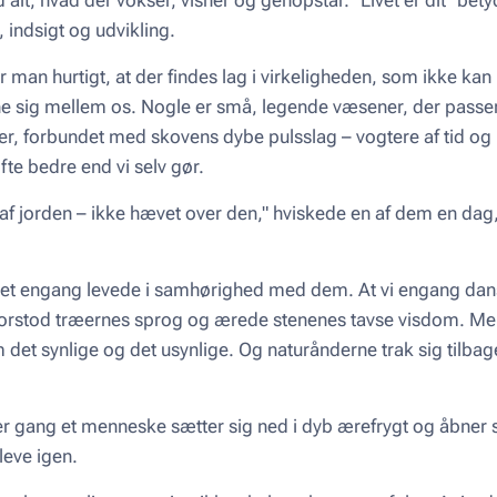
 indsigt og udvikling.
er man hurtigt, at der findes lag i virkeligheden, som ikke k
 sig mellem os. Nogle er små, legende væsener, der passe
 forbundet med skovens dybe pulsslag – vogtere af tid og hi
fte bedre end vi selv gør.
el af jorden – ikke hævet over den," hviskede en af dem en dag
ket engang levede i samhørighed med dem. At vi engang da
, forstod træernes sprog og ærede stenenes tavse visdom. Me
 det synlige og det usynlige. Og naturånderne trak sig tilbage
r gang et menneske sætter sig ned i dyb ærefrygt og åbner si
leve igen.