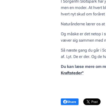
I Sorgenfri Slotspark har 
men en moder. At hvert bl
hvert nyt skud om foråret rå
Naturånderne lærer os at 
Og måske er det netop i s
væver sig sammen med nat
Så næste gang du går i So
af. Lyt. De er der. Og de 
Du kan læse mere om mi
Kraftsteder"
Share