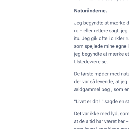
Naturånderne.
Jeg begyndte at mærke de
ro – eller rettere sagt, j
itu. Jeg gik ofte i cirkle
som spejlede mine egne 
jeg begyndte at mærke et
tilstedeværelse.
De første møder med naturå
der var så levende, at je
ældgammel bøg , som en v
"Livet er dit ! " sagde en
Det var ikke med lyd, so
at de altid har været her
som lever i samklang med a