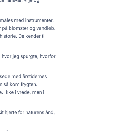
an måles med instrumenter.
r på blomster og vandløb.
storie. De kender til
, hvor jeg spurgte, hvorfor
nsede med årstidernes
n så kom frygten.
. Ikke i vrede, men i
t hjerte for naturens ånd,