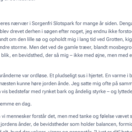
res nærvær i Sorgenfri Slotspark for mange år siden. Denga
eg blev drevet derhen i søgen efter noget, jeg endnu ikke forst
r rundt om den lille sø og opholdt mig i lang tid ved Grotten, 
indre storme. Men det ved de gamle træer, blandt mosbegr
 blik, en bevidsthed, der så mig – ikke med øjne, men med
nderne var ordløse. Et pludseligt sus i hjertet. En varme i b
g næsten kunne høre jorden ånde. Jeg satte mig ofte på sam
is bedstefar med rynket bark og åndelig styrke – og lyttede
 stemme en dag.
m vi mennesker forstår det, men med tanke og følelse vævet 
 – jordens ånder, de bevidstheder som holder balancen, formi
lt, hvad der vokser, visner og genopstår. "Livet er dit" betyd