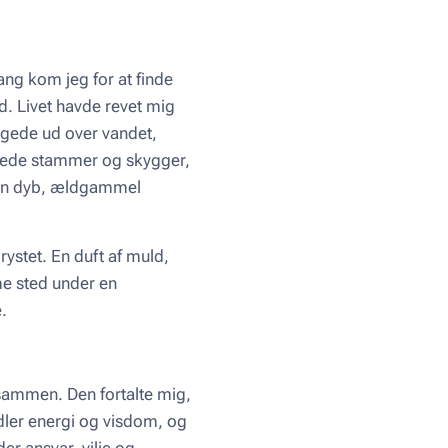
ng kom jeg for at finde
od. Livet havde revet mig
kiggede ud over vandet,
oede stammer og skygger,
 en dyb, ældgammel
rystet. En duft af muld,
me sted under en
.
sammen. Den fortalte mig,
dler energi og visdom, og
er ansvar, vilje og