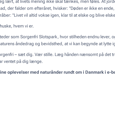
jeg lært, at livets mening ikke skal tænkes, men føles. At jor
ad, der falder om efteråret, hvisker: "Døden er ikke en ende
ber: "Livet vil altid vokse igen, klar til at elske og blive elske
huske, hvem vi er.
teder som Sorgenfri Slotspark, hvor stilheden endnu lever, og
urens åndedrag og bevidsthed, at vi kan begynde at lytte i
rgenfri – sæt dig. Vær stille. Læg hånden nænsomt på det træ
har ventet på dig længe.
ne oplevelser med naturånder rundt om i Danmark i e-